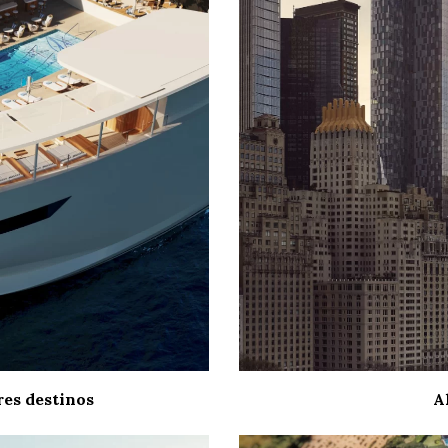
res destinos
A