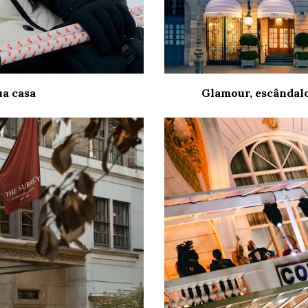
a casa
Glamour, escândalo