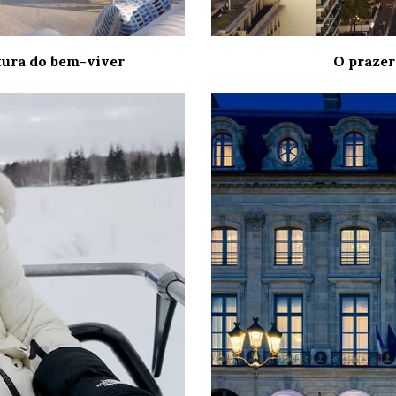
tura do bem-viver
O prazer