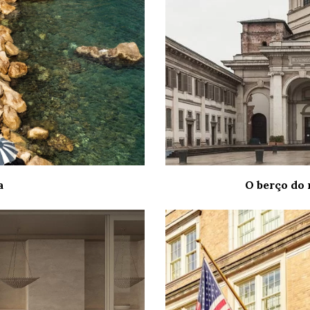
a
O berço do