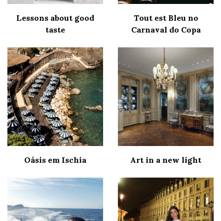
Lessons about good
Tout est Bleu no
taste
Carnaval do Copa
Oásis em Ischia
Art in a new light