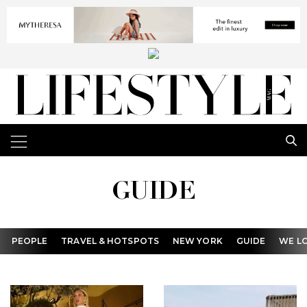
GUIDE
PEOPLE
TRAVEL & HOTSPOTS
NEW YORK
GUIDE
WE L