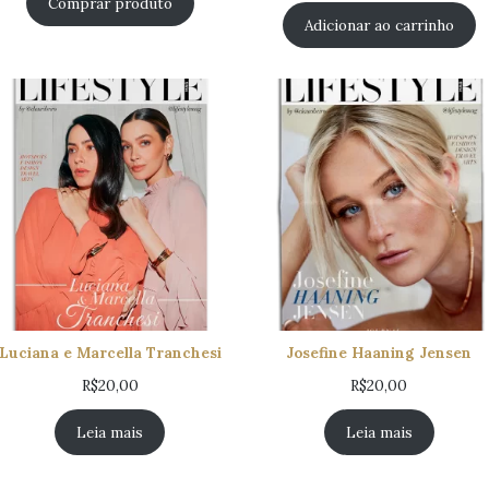
Comprar produto
Adicionar ao carrinho
Luciana e Marcella Tranchesi
Josefine Haaning Jensen
R$
20,00
R$
20,00
Leia mais
Leia mais