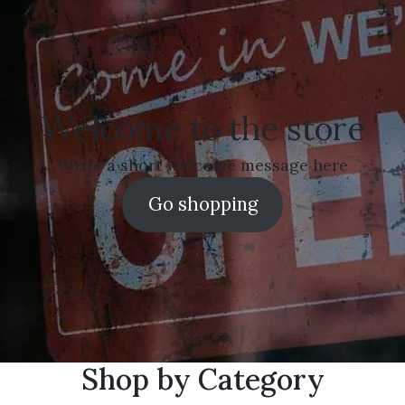
Welcome to the store
Write a short welcome message here
Go shopping
Shop by Category