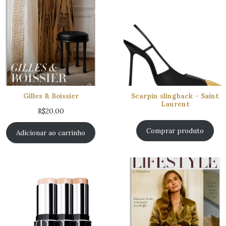
Gilles & Boissier
Scarpin slingback – Saint
Laurent
R$
20,00
Comprar produto
Adicionar ao carrinho