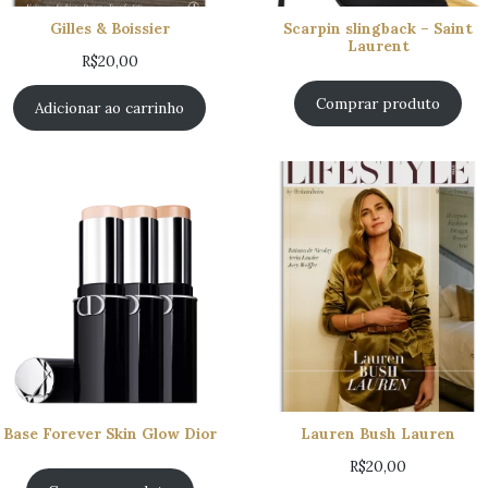
Gilles & Boissier
Scarpin slingback – Saint
Laurent
R$
20,00
Comprar produto
Adicionar ao carrinho
Base Forever Skin Glow Dior
Lauren Bush Lauren
R$
20,00