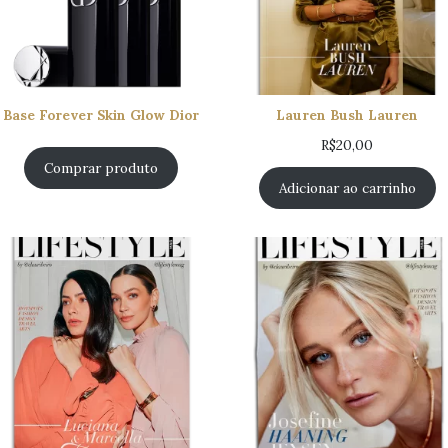
Base Forever Skin Glow Dior
Lauren Bush Lauren
R$
20,00
Comprar produto
Adicionar ao carrinho