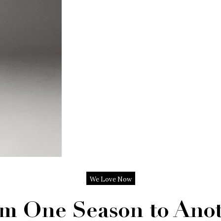
We Love Now
m One Season to Ano